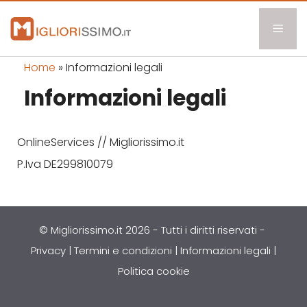
Vai
Men
al
contenuto
Home
»
Informazioni legali
Informazioni legali
OnlineServices // Migliorissimo.it
P.Iva DE299810079
© Migliorissimo.it 2026 - Tutti i diritti riservati
-
Privacy
|
Termini e condizioni
|
Informazioni legali
|
Politica cookie