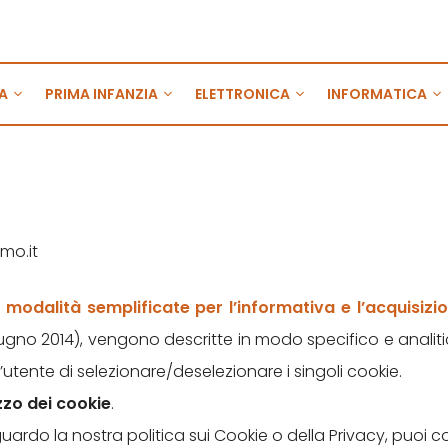
A
PRIMA INFANZIA
ELETTRONICA
INFORMATICA
imo.it
e modalità semplificate per l’informativa e l’acquisizi
iugno 2014), vengono descritte in modo specifico e analitico 
l’utente di selezionare/deselezionare i singoli cookie.
izzo dei cookie
.
uardo la nostra politica sui Cookie o della Privacy, puoi 