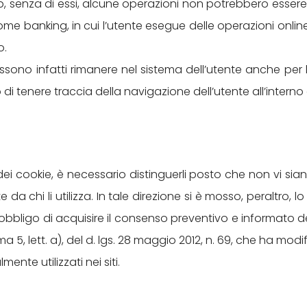
web, senza di essi, alcune operazioni non potrebbero ess
di home banking, in cui l’utente esegue delle operazioni o
o.
ossono infatti rimanere nel sistema dell’utente anche pe
o di tenere traccia della navigazione dell’utente all’interno d
i cookie, è necessario distinguerli posto che non vi siano 
e da chi li utilizza. In tale direzione si è mosso, peraltro, 
bligo di acquisire il consenso preventivo e informato degli 
5, lett. a), del d. lgs. 28 maggio 2012, n. 69, che ha modifi
nte utilizzati nei siti.