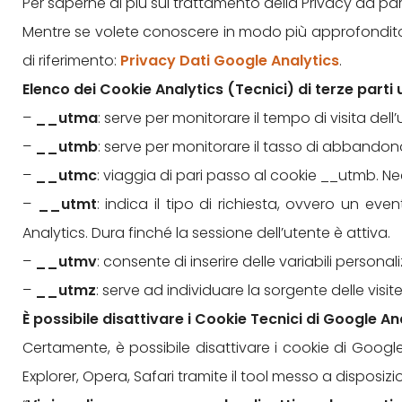
Per saperne di più sul trattamento della Privacy da part
Mentre se volete conoscere in modo più approfondito
di riferimento:
Privacy Dati Google Analytics
.
Elenco dei Cookie Analytics (Tecnici) di terze parti ut
–
__utma
: serve per monitorare il tempo di visita del
–
__utmb
: serve per monitorare il tasso di abbandono
–
__utmc
: viaggia di pari passo al cookie __utmb. Ne
–
__utmt
: indica il tipo di richiesta, ovvero un ev
Analytics. Dura finché la sessione dell’utente è attiva.
–
__utmv
: consente di inserire delle variabili person
–
__utmz
: serve ad individuare la sorgente delle visit
È possibile disattivare i Cookie Tecnici di Google An
Certamente, è possibile disattivare i cookie di Googl
Explorer, Opera, Safari tramite il tool messo a dispo