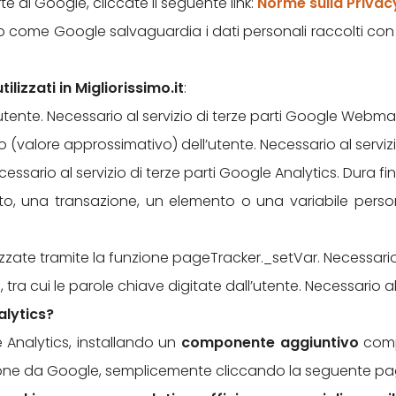
e di Google, cliccate il seguente link:
Norme sulla Priva
 come Google salvaguardia i dati personali raccolti con 
ilizzati in Migliorissimo.it
:
l’utente. Necessario al servizio di terze parti Google Webmas
 (valore approssimativo) dell’utente. Necessario al servizio
cessario al servizio di terze parti Google Analytics. Dura 
ento, una transazione, un elemento o una variabile person
alizzate tramite la funzione pageTracker._setVar. Necessario 
e, tra cui le parole chiave digitate dall’utente. Necessario a
alytics?
e Analytics, installando un
componente aggiuntivo
compa
sizione da Google, semplicemente cliccando la seguente p